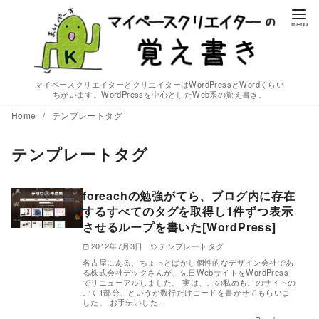
コ
ン
テ
ン
ツ
マイペースクリエイターとクリエイターはWordPressとWordくらい
ちがいます。WordPressを中心としたWeb系の覚え書き。
へ
Home
テンプレートタグ
移
動
テンプレートタグ
foreachの勉強がてら、ブログ内に存在
するすべてのタグを取得し1件ずつ表示
させるループを書いた[WordPress]
2012年7月3日
テンプレートタグ
名古屋にある、ちょっとばかし個性的なデザイン会社であ
る株式会社デックさんが、先日WebサイトをWordPress
でリニューアルしました。 実は、この私めもこのサイトの
ごく1部分、というか数行だけコードを書かせてもらいま
した。 お手伝いした…