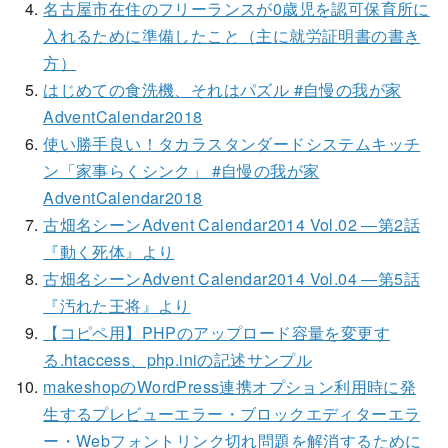
名古屋市在住のフリーランスが0歳児を認可保育所に
入れるために準備したこと（主に就労証明書の書き
方）
はじめての食洗機、それはパズル #自慢の我が家
AdventCalendar2018
使い勝手良い！タカラスタンダードシステムキッチ
ン「家事らくシンク」 #自慢の我が家
AdventCalendar2018
古畑名シーンAdvent Calendar2014 Vol.02 ―第2話
『動く死体』より
古畑名シーンAdvent Calendar2014 Vol.04 ―第5話
『汚れた王将』より
【コピペ用】PHPのアップロード容量を変更す
る.htaccess、php.iniの記述サンプル
makeshopのWordPress連携オプション利用時に発
生するプレビューエラー・ブロックエディターエラ
ー・Webフォントリンク切れ問題を解消するために