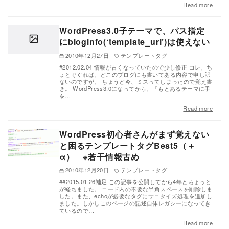
Read more
WordPress3.0子テーマで、パス指定
にbloginfo(‘template_url’)は使えない
2010年12月27日
テンプレートタグ
#2012.02.04 情報が古くなっていたので少し修正 コレ、ち
ょとぐぐれば、どこのブログにも書いてある内容で申し訳
ないのですが。 ちょうど今、ミスってしまったので覚え書
き。 WordPress3.0になってから、「もとあるテーマに手
を…
Read more
WordPress初心者さんがまず覚えない
と困るテンプレートタグBest5（＋
α） ※若干情報古め
2010年12月20日
テンプレートタグ
##2015.01.26補足 この記事を公開してから4年とちょっと
が経ちました。 コード内の不要な半角スペースを削除しま
した。また、echoが必要なタグにサニタイズ処理を追加し
ました。しかしこのページの記述自体レガシーになってき
ているので…
Read more