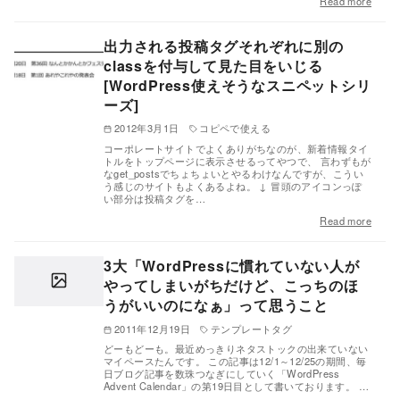
Read more
出力される投稿タグそれぞれに別の
classを付与して見た目をいじる
[WordPress使えそうなスニペットシリ
ーズ]
2012年3月1日
コピペで使える
コーポレートサイトでよくありがちなのが、新着情報タイ
トルをトップページに表示させるってやつで、 言わずもが
なget_postsでちょちょいとやるわけなんですが、こうい
う感じのサイトもよくあるよね。 ↓ 冒頭のアイコンっぽ
い部分は投稿タグを…
Read more
3大「WordPressに慣れていない人が
やってしまいがちだけど、こっちのほ
うがいいのになぁ」って思うこと
2011年12月19日
テンプレートタグ
どーもどーも。最近めっきりネタストックの出来ていない
マイペースたんです。 この記事は12/1～12/25の期間、毎
日ブログ記事を数珠つなぎにしていく「WordPress
Advent Calendar」の第19日目として書いております。 …