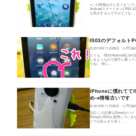
※この情報は少し古くなってい
AndroidスマートホンLYN
な気がするんですがどうな…
IS03のデフォル
2010年11月29日
PC操
どうも、IS03/Androi
いるようなので調子に乗ってもう1
てね） 特に…
iPhoneに慣れてて
め-※情報古いです
2010年11月28日
PC操
注記:この記事はSimejiが
SimejiもIS03も使用し
トではあんまり良く…