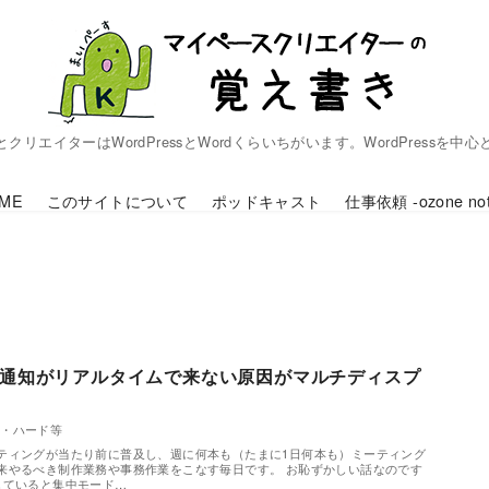
リエイターはWordPressとWordくらいちがいます。WordPressを中
ME
このサイトについて
ポッドキャスト
仕事依頼 -ozone not
プ通知がリアルタイムで来ない原因がマルチディスプ
作・ハード等
ティングが当たり前に普及し、週に何本も（たまに1日何本も）ミーティング
来やるべき制作業務や事務作業をこなす毎日です。 お恥ずかしい話なのです
していると集中モード…