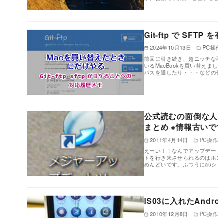
Git-ftp で S
2024年10月13日
PC操
前回に引き続き、超ニッチな
いるMacBookを買い替え
パスを通したり・・・などの
公式読むの面倒な人向
まとめ ※情報古いで
2011年4月14日
PC操
えーい！！なんでアップデート
トを行き来させられるのはホ
めんどいです。ふつうにau
IS03に入れたAn
2010年12月8日
PC操