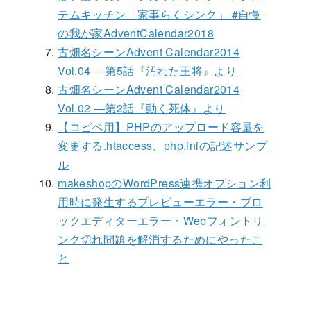
テムキッチン「家事らくシンク」 #自慢
の我が家AdventCalendar2018
古畑名シーンAdvent Calendar2014
Vol.04 ―第5話『汚れた王将』より
古畑名シーンAdvent Calendar2014
Vol.02 ―第2話『動く死体』より
【コピペ用】PHPのアップロード容量を
変更する.htaccess、php.iniの記述サンプ
ル
makeshopのWordPress連携オプション利
用時に発生するプレビューエラー・ブロ
ックエディターエラー・Webフォントリ
ンク切れ問題を解消するためにやったこ
と