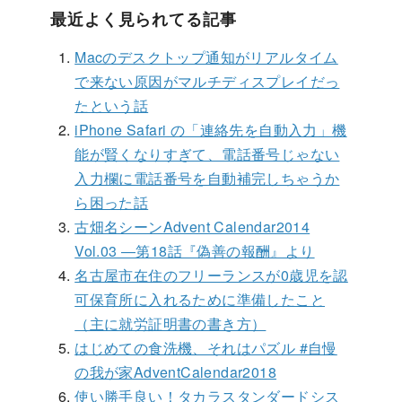
最近よく見られてる記事
Macのデスクトップ通知がリアルタイム
で来ない原因がマルチディスプレイだっ
たという話
iPhone Safari の「連絡先を自動入力」機
能が賢くなりすぎて、電話番号じゃない
入力欄に電話番号を自動補完しちゃうか
ら困った話
古畑名シーンAdvent Calendar2014
Vol.03 ―第18話『偽善の報酬』より
名古屋市在住のフリーランスが0歳児を認
可保育所に入れるために準備したこと
（主に就労証明書の書き方）
はじめての食洗機、それはパズル #自慢
の我が家AdventCalendar2018
使い勝手良い！タカラスタンダードシス