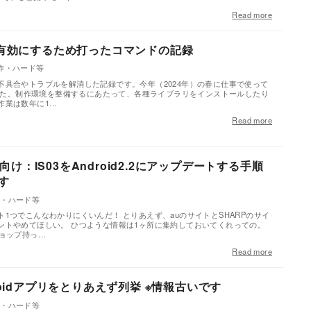
Read more
FTP を有効にするため打ったコマンドの記録
作・ハード等
不具合やトラブルを解消した記録です。今年（2024年）の春に仕事で使って
ました。制作環境を整備するにあたって、各種ライブラリをインストールしたり
作業は数年に1…
Read more
け：IS03をAndroid2.2にアップデートする手順
す
作・ハード等
1つでこんなわかりにくいんだ！ とりあえず、auのサイトとSHARPのサイ
ントやめてほしい。 ひつような情報は1ヶ所に集約しておいてくれっての。
ショップ持っ…
Read more
droidアプリをとりあえず列挙 ※情報古いです
作・ハード等