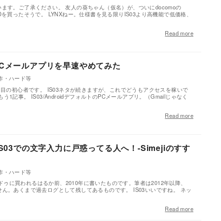
ます。ご了承ください。 友人の葵ちゃん（仮名）が、ついにdocomoの
X 3Dを買ったそうで。 LYNXねー。仕様書を見る限りIS03より高機能で低価格、
Read more
トPCメールアプリを早速やめてみた
作・ハード等
d生活4日目の初心者です。 IS03ネタが続きますが、これでどうもアクセスを稼いで
記事。 IS03/AndroidデフォルトのPCメールアプリ。（Gmailじゃなく
Read more
IS03での文字入力に戸惑ってる人へ！-Simejiのすす
作・ハード等
バイドゥに買われるはるか前、2010年に書いたものです。筆者は2012年以降、
ていません。あくまで過去ログとして残してあるものです。 IS03いいですね。 ネッ
Read more