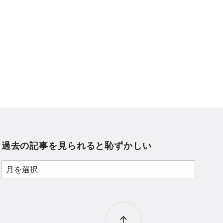
過去の記事を見られると恥ずかしい
過
去
の
記
事