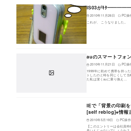
IS03がｷﾀ━━━━━
2010年11月26日
PC操
これが、 こうなりました。
auのスマートフォン
2010年11月21日
PC操
1999年に初めて携帯を持った
トしたのと時を同じくして当時
た私は潔くauに乗り換え…
IEで「背景の印刷
[self reblog]※
2010年5月19日
PC操
【このエントリーは会社員時
多いんじゃないでしょうか？