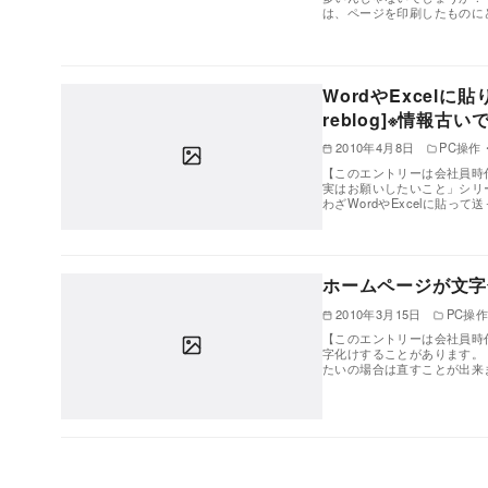
は、ページを印刷したものに
WordやExcelに
reblog]※情報古い
2010年4月8日
PC操作
【このエントリーは会社員時
実はお願いしたいこと」シリ
わざWordやExcelに貼っ
ホームページが文字化け
2010年3月15日
PC操
【このエントリーは会社員時
字化けすることがあります。
たいの場合は直すことが出来