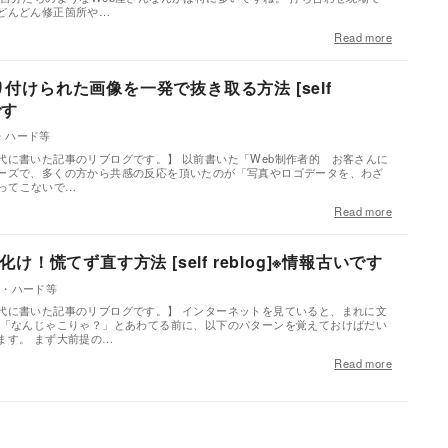
どんどん修正箇所や…
Read more
貼り付けられた画像を一発で抜き取る方法 [self
です
・ハード等
代に書いた記事のリブログです。】 以前書いた「Web制作者的 お客さんに
ーズで、多くの方から共感の反応を頂いたのが「写真やロゴデータを、わざ
て送ってこないで…
Read more
！慌てず直す方法 [self reblog]※情報古いです
作・ハード等
代に書いた記事のリブログです。】 インターネットを見ていると、まれに文
 「なんじゃこりゃ？」とあわてる前に、以下のパターンを覚えておけばだい
ます。 まず大前提の…
Read more