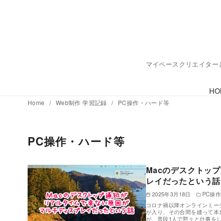
コ
ン
テ
ン
ツ
マイペースクリエイターとク
へ
移
HO
動
Home
Web制作 学習記録
PC操作・ハード等
PC操作・ハード等
Macのデスクトッ
レイだったという話
2025年3月18日
PC操
コロナ禍以降オンラインミー
が入り、その合間を縫って本
が、普段1人で黙々と仕事を