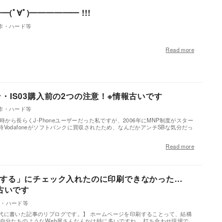
━(ﾟ∀ﾟ)━━━━━━ !!!
作・ハード等
Read more
・IS03購入前の2つの注意！※情報古いです
作・ハード等
時から長らくJ-Phoneユーザーだった私ですが、2006年にMNP制度がスター
Vodafoneがソフトバンクに買収されたため、なんだかアンチSBな気分だっ
Read more
をする」にチェック入れたのに印刷できなかった…
情報古いです
作・ハード等
代に書いた記事のリブログです。】 ホームページを印刷することって、結構
 自分たちのようなWeb屋さんなんかは特に多いですね。 打ち合わせ現場で