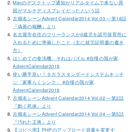
Macのデスクトップ通知がリアルタイムで来ない原
因がマルチディスプレイだったという話
古畑名シーンAdvent Calendar2014 Vol.03 ―第18話
『偽善の報酬』より
名古屋市在住のフリーランスが0歳児を認可保育所に
入れるために準備したこと（主に就労証明書の書き
方）
はじめての食洗機、それはパズル #自慢の我が家
AdventCalendar2018
使い勝手良い！タカラスタンダードシステムキッチ
ン「家事らくシンク」 #自慢の我が家
AdventCalendar2018
古畑名シーンAdvent Calendar2014 Vol.02 ―第2話
『動く死体』より
古畑名シーンAdvent Calendar2014 Vol.04 ―第5話
『汚れた王将』より
【コピペ用】PHPのアップロード容量を変更す