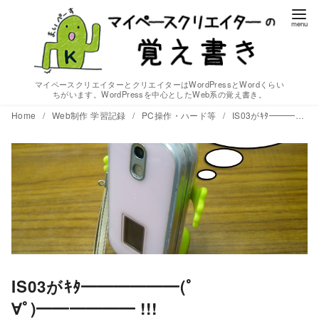
コ
ン
テ
ン
ツ
マイペースクリエイターとクリエイターはWordPressとWordくらい
ちがいます。WordPressを中心としたWeb系の覚え書き。
へ
Home
Web制作 学習記録
PC操作・ハード等
IS03がｷﾀ━━━━━━(ﾟ∀ﾟ)━━━━━━ !!!
移
動
IS03がｷﾀ━━━━━━(ﾟ
∀ﾟ)━━━━━━ !!!