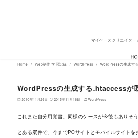
コ
ン
テ
ン
ツ
マイペースクリエイターとク
へ
移
HO
動
Home
Web制作 学習記録
WordPress
WordPressの生成す
WordPressの生成する.htacce
2010年11月26日
2015年11月16日
WordPress
これまた自分用覚書。同様のケースが今後もありそ
とある案件で、今までPCサイトとモバイルサイトを