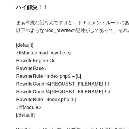
ハイ解決！！
まぁ単純な話なんですけど、ドキュメントルートに
以下のようなmod_rewriteの記述がしてあって
[default]
<IfModule mod_rewrite.c>
RewriteEngine On
RewriteBase /
RewriteRule ^index.php$ – [L]
RewriteCond %{REQUEST_FILENAME} !-f
RewriteCond %{REQUEST_FILENAME} !-d
RewriteRule . /index.php [L]
</IfModule>
[/default]