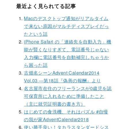
最近よく見られてる記事
Macのデスクトップ通知がリアルタイム
で来ない原因がマルチディスプレイだっ
たという話
iPhone Safari の「連絡先を自動入力」機
能が賢くなりすぎて、電話番号じゃない
入力欄に電話番号を自動補完しちゃうか
ら困った話
古畑名シーンAdvent Calendar2014
Vol.03 ―第18話『偽善の報酬』より
名古屋市在住のフリーランスが0歳児を認
可保育所に入れるために準備したこと
（主に就労証明書の書き方）
はじめての食洗機、それはパズル #自慢
の我が家AdventCalendar2018
使い勝手良い！タカラスタンダードシス