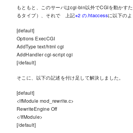
もともと、このサーバはcgi-bin以外でCGIを動かす
るタイプ）、それで 上記
※2 の.htaccess
に以下のよ
[default]
Options ExecCGI
AddType text/html cgi
AddHandler cgi-script cgi
[/default]
そこに、以下の記述を付け足して解決しました。
[default]
<IfModule mod_rewrite.c>
RewriteEngine Off
</IfModule>
[/default]