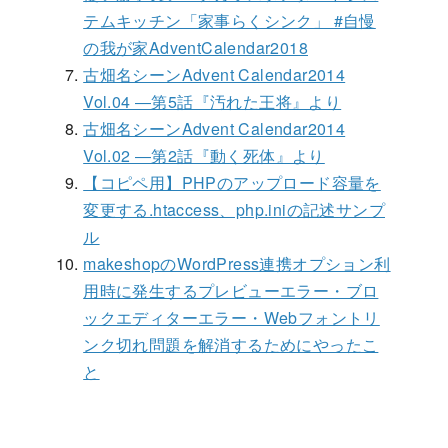
テムキッチン「家事らくシンク」 #自慢
の我が家AdventCalendar2018
古畑名シーンAdvent Calendar2014
Vol.04 ―第5話『汚れた王将』より
古畑名シーンAdvent Calendar2014
Vol.02 ―第2話『動く死体』より
【コピペ用】PHPのアップロード容量を
変更する.htaccess、php.iniの記述サンプ
ル
makeshopのWordPress連携オプション利
用時に発生するプレビューエラー・ブロ
ックエディターエラー・Webフォントリ
ンク切れ問題を解消するためにやったこ
と