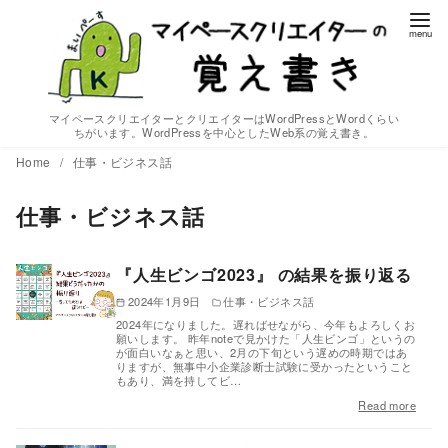
コ
ン
テ
ン
ツ
マイペースクリエイターとクリエイターはWordPressとWordくらい
ちがいます。WordPressを中心としたWeb系の覚え書き。
へ
Home
仕事・ビジネス話
移
動
仕事・ビジネス話
『人生ビンゴ2023』 の結果を振り返る
2024年1月9日
仕事・ビジネス話
2024年になりました。遅ればせながら、今年もよろしくお
願いします。 昨年noteで見かけた「人生ビンゴ」というの
が面白いなぁと思い、2月の下旬という遅めの時期ではあ
りますが、無事中小企業診断士試験に受かったということ
もあり、満を持してビ…
Read more