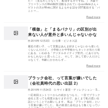
た！ （見る方じゃなくて、配信する方ですね。） 大阪で
フリーランスのWeb制作活動をされているvanillateさん＋
ゲストの方がWebに関するよもやま話をUST配信する「バ
ニトー…
Read more
「模倣」と「まるパクリ」の区別が出
来ない人が意外と多いんじゃないかな
2010年12月2日
仕事・ビジネス話
最近の若い子、って言葉はあんま好きじゃないから使いた
くないんだけど。 小学校とか中学校からネットが当たり前
にある、いわゆる「デジタルネイティブ世代」にありがち
かもしれないと思ったこと。 そして、決して若い人だけじ
ゃなくて、年齢にかかわらず…
Read more
ブラック会社、って言葉が嫌いでした
（会社員時代の思い出話 2）
2010年11月24日
サイト運営・ディレクション・SEO
一応前回エントリーからの続きなつもり。 一言でブラック
会社と言っても程度がありますので、あくまで私の思い出
話ということでお願いします。 私は「ブラック会社」とい
う言葉が嫌いでした。 私の前居た会社はもう無くなってい