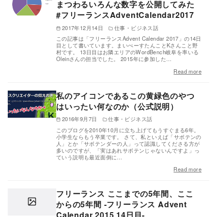
まつわるいろんな数字を公開してみた
#フリーランスAdventCalendar2017
2017年12月14日
仕事・ビジネス話
この記事は「フリーランスAdvent Calendar 2017」の14日
目として書いています。まいぺーすたんことKさんこと野
村です。 13日目はお隣エリアのWordBench岐阜を率いる
Oleinさんの担当でした。 2015年に参加した…
Read more
私のアイコンであるこの黄緑色のやつ
はいったい何なのか（公式説明）
2016年9月7日
仕事・ビジネス話
このブログを2010年10月に立ち上げてもうすぐまる6年。
小学生ならもう卒業です。 さて、私といえば「サボテンの
人」とか「サボテンダーの人」って認識してくださる方が
多いのですが、「実はあれサボテンじゃないんですよ」っ
ていう説明も最近面倒に…
Read more
フリーランス ここまでの5年間、ここ
からの5年間 -フリーランス Advent
Calendar 2015 14日目-