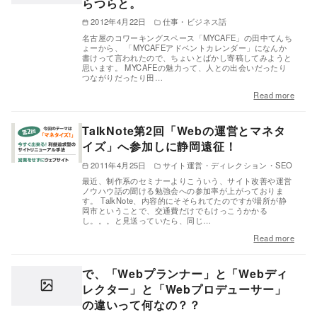
らつらと。
2012年4月22日
仕事・ビジネス話
名古屋のコワーキングスペース「MYCAFE」の田中てんち
ょーから、 「MYCAFEアドベントカレンダー」になんか
書けって言われたので、ちょいとばかし寄稿してみようと
思います。 MYCAFEの魅力って、人との出会いだったり
つながりだったり田…
Read more
TalkNote第2回「Webの運営とマネタ
イズ」へ参加しに静岡遠征！
2011年4月25日
サイト運営・ディレクション・SEO
最近、制作系のセミナーよりこういう、サイト改善や運営
ノウハウ話の聞ける勉強会への参加率が上がっておりま
す。 TalkNote、内容的にそそられてたのですが場所が静
岡市ということで、交通費だけでもけっこうかかる
し。。。と見送っていたら、同じ…
Read more
で、「Webプランナー」と「Webディ
レクター」と「Webプロデューサー」
の違いって何なの？？