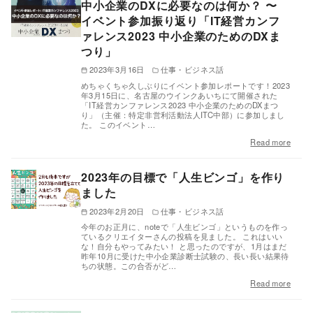
中小企業のDXに必要なのは何か？ 〜
イベント参加振り返り「IT経営カンフ
ァレンス2023 中小企業のためのDXま
つり」
2023年3月16日
仕事・ビジネス話
めちゃくちゃ久しぶりにイベント参加レポートです！2023
年3月15日に、名古屋のウインクあいちにて開催された
「IT経営カンファレンス2023 中小企業のためのDXまつ
り」（主催：特定非営利活動法人ITC中部）に参加しまし
た。 このイベント…
Read more
2023年の目標で「人生ビンゴ」を作り
ました
2023年2月20日
仕事・ビジネス話
今年のお正月に、noteで「人生ビンゴ」というものを作っ
ているクリエイターさんの投稿を見ました。 これはいい
な！自分もやってみたい！ と思ったのですが、1月はまだ
昨年10月に受けた中小企業診断士試験の、長い長い結果待
ちの状態。この合否がど…
Read more