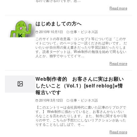
るので書けるのですが、思…
Read more
はじめましての方へ
2010年10月1日
仕事・ビジネス話
このサイトの存在意義・コンセプト等については「このサ
イトについて」のページをご一読くだされば幸いです。 だ
いたいが自分用の覚え書きだったり学習記録だったりしま
す。読者ターゲットは、Web制作の勉強を始めて間もない
人とか、独学でやっててイマ…
Read more
Web制作者的 お客さんに実はお願い
したいこと（Vol.1）[self reblog]※情
報古いです
2010年3月12日
仕事・ビジネス話
【このエントリーは会社員時代に書いた記事のリブログで
す。】 Web制作に係わっていると、お客さんからいろい
ろなことを言われたりします。 また、制作に関するやり取
りの中で、こちらが予想だにしないリアクションがあった
りすることもしばしばで、そ…
Read more