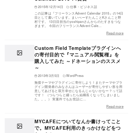
2015年12月14日
仕事・ビジネス話
この記事は『フリーランスAdvent Calendar 2015』の14日
目として書いています。まいぺーすたんことKさんこと野
村です。 13日目担当のyoshipanさんからのたすきをつな
ぎます。 今回のフリーランスAdvent Cale…
Read more
Custom Field Templateプラグインへ
の寄付目的で『マニュアル閲覧権』を
購入してみた ～ドネーションのススメ
～
2013年3月5日
WordPress
無償テーマやプラグインに寄付しよう！またテーマやプラ
グイン開発者のみなさんはユーザーが寄付しやすい形を用
意してあげると双方幸せになるんじゃないかなー？って話
です！ （つらつらと綴ったら結構長くなってしまいまし
た。。。） 実案件でもお世話に…
Read more
MYCAFEについてなんか書けってこと
で。MYCAFE利用のきっかけなどをつ