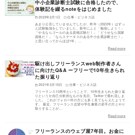
中小企業診断士試験に合格したので、
体験記を綴るnoteをはじめました
2023年2月1日
仕事・ビジネス話
あまり公言していませんでしたが、昨年（2022年）はずっ
と試験勉強をしていました。新年にふと「勉強しよう！」
「やるならゴールのある資格試験だ！」「どうせなら国家
資格だ！」「ならステータスのある中小企業診断士だ！」
と思い立ってからほぼ1年。…
Read more
駆け出しフリーランスweb制作者さん
に向けたQ&A ーフリーで10年生きられ
た振り返り
2021年3月15日
仕事・ビジネス話
フリーランス10周年ということで、10年生きられた振り返
りというか自己分析的なものを先日、Twitterで垂れ流しま
した。 これがフォロー外の方にも多く見てもらえたようで
す。 最近、フリーランス志望や学生兼業の若手の方とやり
取りすることが…
Read more
フリーランスのウェブ屋7年目。お金に