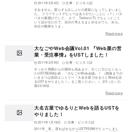
2011年3月4日
仕事・ビジネス話
すみません。図らずも久しぶりの更新になってしまいまし
た。 フリーランスデビューはありがたいことに（？）バタ
バタの幕開けでして。 さて、TwitterのTLでちょっとこう
いう話が出たので、自分の考えをまとめるがてら、めも。
自分の職業をうま…
Read more
大なごやWeb会議Vol.01 『Web屋の営
業・受注事情』をUSTしました！
2011年2月9日
仕事・ビジネス話
すっかり周囲からの期待も高あまり、引くに引けなくなっ
たUSTREAM企画・『大なごやWeb会議』！ （開催までの
いきさつは前回エントリー『大名古屋でゆるりとWebを語
るUSTをやりました！』をご覧ください。） 2/5（土）の
夜23:00頃…
Read more
大名古屋でゆるりとWebを語るUSTを
やりました！
2011年1月16日
仕事・ビジネス話
2011年、私、遅ればせながらUSTREAMデビューしまし