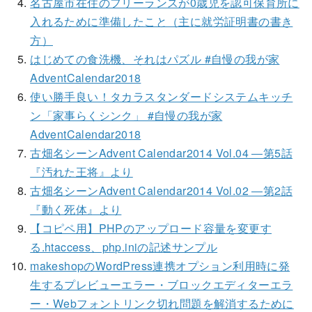
名古屋市在住のフリーランスが0歳児を認可保育所に
入れるために準備したこと（主に就労証明書の書き
方）
はじめての食洗機、それはパズル #自慢の我が家
AdventCalendar2018
使い勝手良い！タカラスタンダードシステムキッチ
ン「家事らくシンク」 #自慢の我が家
AdventCalendar2018
古畑名シーンAdvent Calendar2014 Vol.04 ―第5話
『汚れた王将』より
古畑名シーンAdvent Calendar2014 Vol.02 ―第2話
『動く死体』より
【コピペ用】PHPのアップロード容量を変更す
る.htaccess、php.iniの記述サンプル
makeshopのWordPress連携オプション利用時に発
生するプレビューエラー・ブロックエディターエラ
ー・Webフォントリンク切れ問題を解消するために