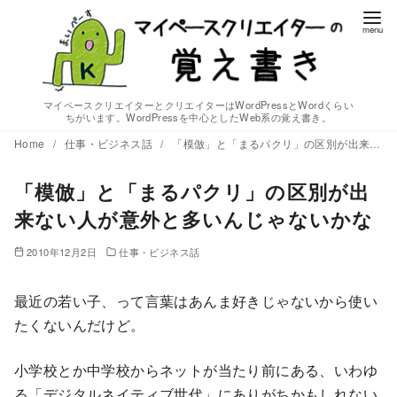
コ
ン
テ
ン
ツ
マイペースクリエイターとクリエイターはWordPressとWordくらい
ちがいます。WordPressを中心としたWeb系の覚え書き。
へ
Home
仕事・ビジネス話
「模倣」と「まるパクリ」の区別が出来ない人が意外と多いんじゃないかな
移
動
「模倣」と「まるパクリ」の区別が出
来ない人が意外と多いんじゃないかな
2010年12月2日
仕事・ビジネス話
最近の若い子、って言葉はあんま好きじゃないから使い
たくないんだけど。
小学校とか中学校からネットが当たり前にある、いわゆ
る「デジタルネイティブ世代」にありがちかもしれない