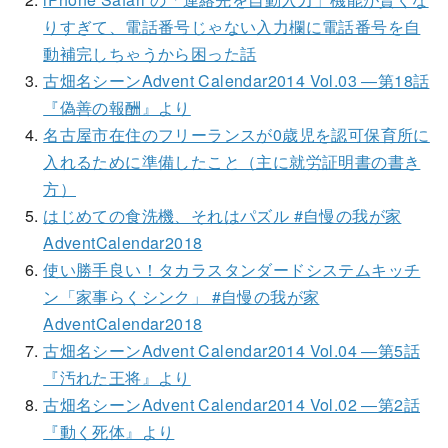
りすぎて、電話番号じゃない入力欄に電話番号を自
動補完しちゃうから困った話
古畑名シーンAdvent Calendar2014 Vol.03 ―第18話
『偽善の報酬』より
名古屋市在住のフリーランスが0歳児を認可保育所に
入れるために準備したこと（主に就労証明書の書き
方）
はじめての食洗機、それはパズル #自慢の我が家
AdventCalendar2018
使い勝手良い！タカラスタンダードシステムキッチ
ン「家事らくシンク」 #自慢の我が家
AdventCalendar2018
古畑名シーンAdvent Calendar2014 Vol.04 ―第5話
『汚れた王将』より
古畑名シーンAdvent Calendar2014 Vol.02 ―第2話
『動く死体』より