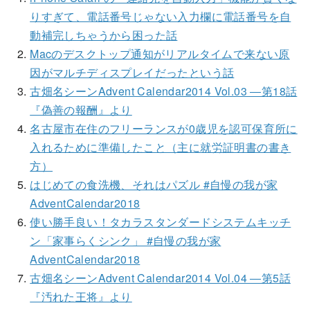
りすぎて、電話番号じゃない入力欄に電話番号を自
動補完しちゃうから困った話
Macのデスクトップ通知がリアルタイムで来ない原
因がマルチディスプレイだったという話
古畑名シーンAdvent Calendar2014 Vol.03 ―第18話
『偽善の報酬』より
名古屋市在住のフリーランスが0歳児を認可保育所に
入れるために準備したこと（主に就労証明書の書き
方）
はじめての食洗機、それはパズル #自慢の我が家
AdventCalendar2018
使い勝手良い！タカラスタンダードシステムキッチ
ン「家事らくシンク」 #自慢の我が家
AdventCalendar2018
古畑名シーンAdvent Calendar2014 Vol.04 ―第5話
『汚れた王将』より