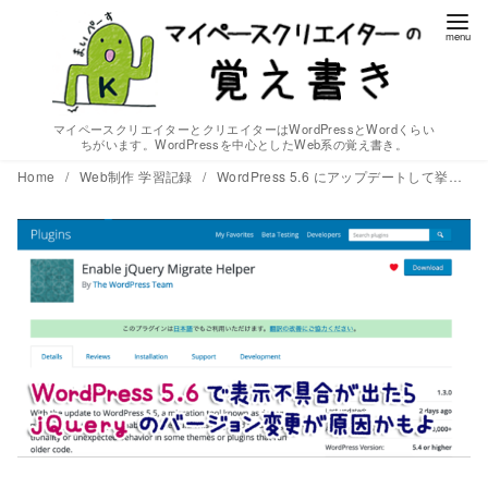
コ
ン
テ
ン
ツ
マイペースクリエイターとクリエイターはWordPressとWordくらい
ちがいます。WordPressを中心としたWeb系の覚え書き。
へ
Home
Web制作 学習記録
WordPress 5.6 にアップデートして挙動がおかしかったらEnable jQuery Migrate Helper プラグインでテストしよう
移
動